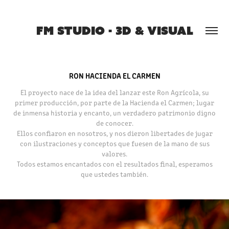
FM STUDIO - 3D & VISUAL
RON HACIENDA EL CARMEN
El proyecto nace de la idea del lanzar este Ron Agrícola, su
primer producción, por parte de la Hacienda el Carmen; lugar
de inmensa historia y encanto, un verdadero patrimonio digno
de conocer.
Ellos confiaron en nosotros, y nos dieron libertades de jugar
con ilustraciones y conceptos que fuesen de la mano de sus
valores.
Todos estamos encantados con el resultados final, esperamos
que ustedes también.